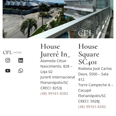
House
House
Jurerê In_
Square
SC401
Alameda César
Nascimento, 828 –
Rodovia José Carlos
Loja 02
Daux, 5500 – Sala
Jurerê Internacional
412
Florianópolis/SC
Torre Campeche A –
CRECI: 8253J
Cacupé
(48) 99161-8282
Florianópolis/SC
CRECI: 5928J
(48) 99161-8282