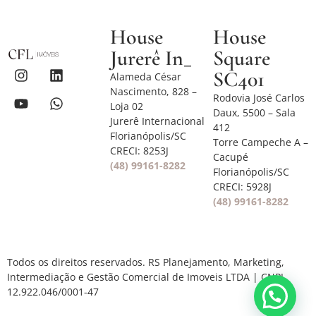
House
House
Jurerê In_
Square
SC401
Alameda César
Nascimento, 828 –
Rodovia José Carlos
Loja 02
Daux, 5500 – Sala
Jurerê Internacional
412
Florianópolis/SC
Torre Campeche A –
CRECI: 8253J
Cacupé
(48) 99161-8282
Florianópolis/SC
CRECI: 5928J
(48) 99161-8282
Todos os direitos reservados. RS Planejamento, Marketing,
Intermediação e Gestão Comercial de Imoveis LTDA | CNPJ
12.922.046/0001-47
Vamos conversar?