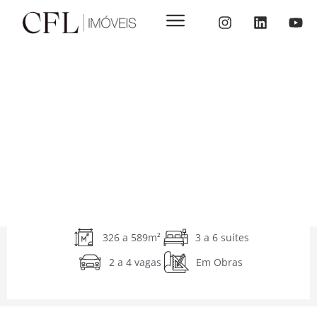
326 a 589m²
3 a 6 suítes
2 a 4 vagas
Em Obras