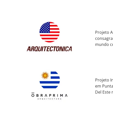
Projeto A
consagra
mundo co
Projeto I
em Punta 
Del Este 