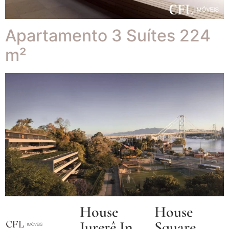
Apartamento 3 Suítes 224
m²
House
House
Jurerê In_
Square