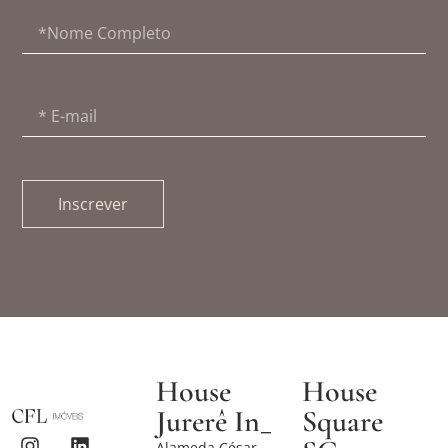
Inscrever
House
House
Jurerê In_
Square
Alameda César