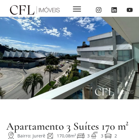
Quay
Apartamento 3 Suítes 170 m²
Bairro: Jurerê
170,08m²
3
3
2