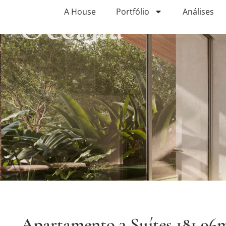
Oceana
A House
Portfólio
Análises
Apartamento 3 Suítes 181,96