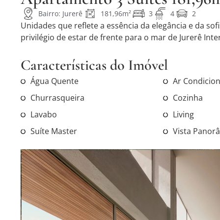
Bairro: Jurerê
181,96m²
3
4
2
Unidades que reflete a essência da elegância e da sofi
privilégio de estar de frente para o mar de Jurerê Inte
Características do Imóvel
Água Quente
Ar Condicio
Churrasqueira
Cozinha
Lavabo
Living
Suíte Master
Vista Panor