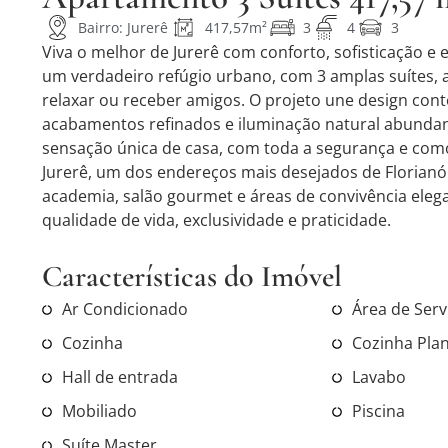
Bairro: Jurerê
417,57m²
3
4
3
Viva o melhor de Jurerê com conforto, sofisticação e
um verdadeiro refúgio urbano, com 3 amplas suítes, 
relaxar ou receber amigos. O projeto une design con
acabamentos refinados e iluminação natural abundante
sensação única de casa, com toda a segurança e com
Jurerê, um dos endereços mais desejados de Florianóp
academia, salão gourmet e áreas de convivência eleg
qualidade de vida, exclusividade e praticidade.
Características do Imóvel
Ar Condicionado
Área de Serv
Cozinha
Cozinha Pla
Hall de entrada
Lavabo
Mobiliado
Piscina
Suíte Master