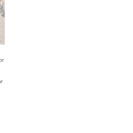
or
ar