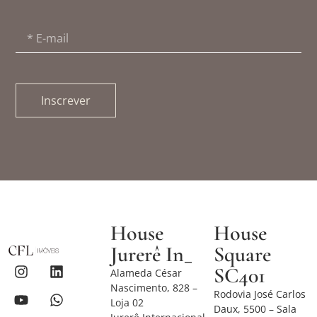
Inscrever
House
House
Jurerê In_
Square
SC401
Alameda César
Nascimento, 828 –
Rodovia José Carlos
Loja 02
Daux, 5500 – Sala