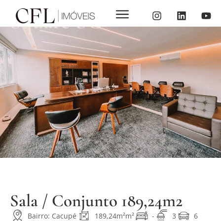
Square SC
Sala / Conjunto 189,24m2
Bairro: Cacupé
189,24m²m²
-
3
6