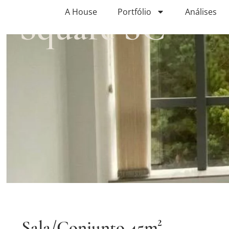
Square SC
A House
Portfólio
Análises
Sala/Conjunto 45m²