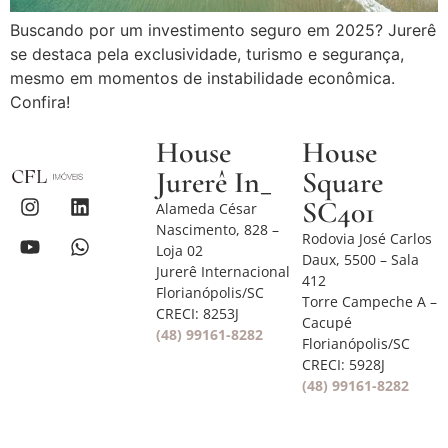
Buscando por um investimento seguro em 2025? Jurerê
se destaca pela exclusividade, turismo e segurança,
mesmo em momentos de instabilidade econômica.
Confira!
House
House
Jurerê In_
Square
SC401
Alameda César
Nascimento, 828 –
Rodovia José Carlos
Loja 02
Daux, 5500 – Sala
Jurerê Internacional
412
Florianópolis/SC
Torre Campeche A –
CRECI: 8253J
Cacupé
(48) 99161-8282
Florianópolis/SC
CRECI: 5928J
(48) 99161-8282