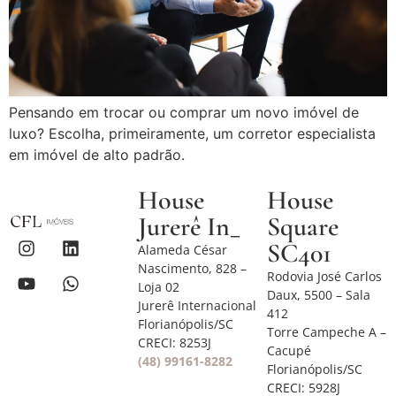
Pensando em trocar ou comprar um novo imóvel de
luxo? Escolha, primeiramente, um corretor especialista
em imóvel de alto padrão.
House
House
Jurerê In_
Square
SC401
Alameda César
Nascimento, 828 –
Rodovia José Carlos
Loja 02
Daux, 5500 – Sala
Jurerê Internacional
412
Florianópolis/SC
Torre Campeche A –
CRECI: 8253J
Cacupé
(48) 99161-8282
Florianópolis/SC
CRECI: 5928J