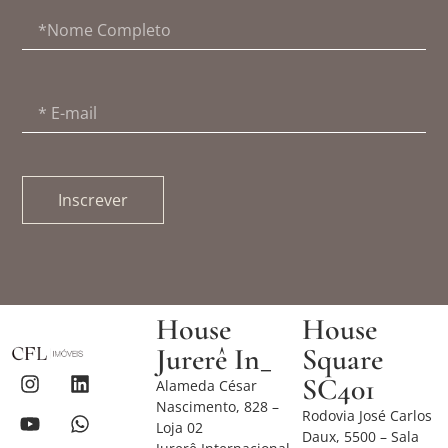
Inscrever
House
House
Jurerê In_
Square
SC401
Alameda César
Nascimento, 828 –
Rodovia José Carlos
Loja 02
Daux, 5500 – Sala