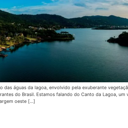
o das águas da lagoa, envolvido pela exuberante vegetação
rantes do Brasil. Estamos falando do Canto da Lagoa, um 
margem oeste […]