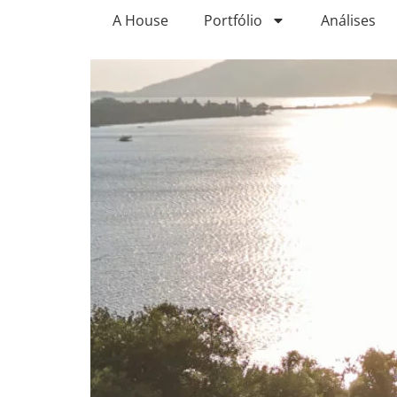
A Vida no Canto da La
A House
Portfólio
Análises