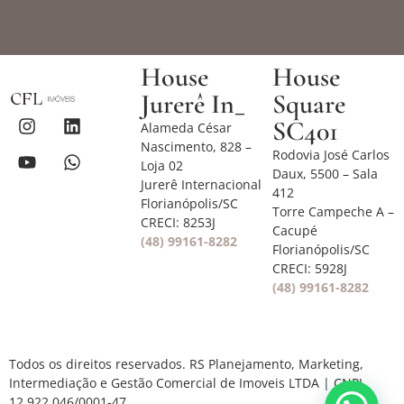
House
House
Jurerê In_
Square
SC401
Alameda César
Nascimento, 828 –
Rodovia José Carlos
Loja 02
Daux, 5500 – Sala
Jurerê Internacional
412
Florianópolis/SC
Torre Campeche A –
CRECI: 8253J
Cacupé
(48) 99161-8282
Florianópolis/SC
CRECI: 5928J
(48) 99161-8282
Todos os direitos reservados. RS Planejamento, Marketing,
Intermediação e Gestão Comercial de Imoveis LTDA | CNPJ
12.922.046/0001-47