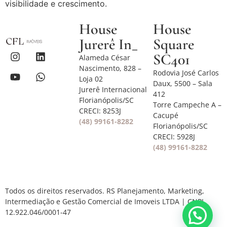
visibilidade e crescimento.
House
House
Jurerê In_
Square
SC401
Alameda César
Nascimento, 828 –
Rodovia José Carlos
Loja 02
Daux, 5500 – Sala
Jurerê Internacional
412
Florianópolis/SC
Torre Campeche A –
CRECI: 8253J
Cacupé
(48) 99161-8282
Florianópolis/SC
CRECI: 5928J
(48) 99161-8282
Todos os direitos reservados. RS Planejamento, Marketing,
Intermediação e Gestão Comercial de Imoveis LTDA | CNPJ
12.922.046/0001-47