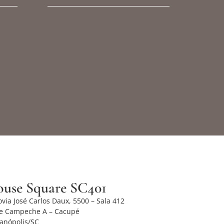
use Square SC401
via José Carlos Daux, 5500 – Sala 412
re Campeche A – Cacupé
ianópolis/SC