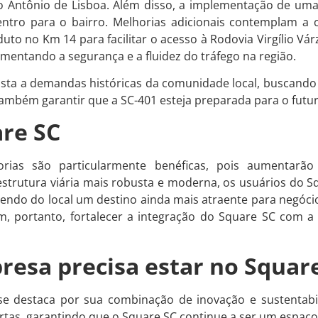
o Antônio de Lisboa. Além disso, a implementação de um
entro para o bairro. Melhorias adicionais contemplam a
to no Km 14 para facilitar o acesso à Rodovia Virgílio Vár
umentando a segurança e a fluidez do tráfego na região.
sta a demandas históricas da comunidade local, buscand
também garantir que a SC-401 esteja preparada para o futu
re SC
rias são particularmente benéficas, pois aumentarão 
trutura viária mais robusta e moderna, os usuários do S
azendo do local um destino ainda mais atraente para negócio
, portanto, fortalecer a integração do Square SC com a
resa precisa estar no Squar
 destaca por sua combinação de inovação e sustentabili
as, garantindo que o Square SC continue a ser um espaço v