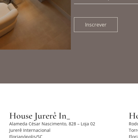
Inscrever
House Jurerê In_
Ho
Alameda César Nascimento, 828 – Loja 02
Rodo
Jurerê Internacional
Tor
Florianópolis/SC
Flor