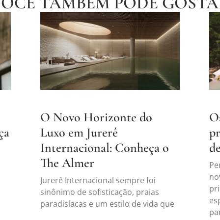
VOCÊ TAMBÉM PODE GOSTA
O Novo Horizonte do
Os
ça
Luxo em Jurerê
pr
Internacional: Conheça o
de
The Almer
Pe
no
Jurerê Internacional sempre foi
pr
sinônimo de sofisticação, praias
es
paradisíacas e um estilo de vida que
pa