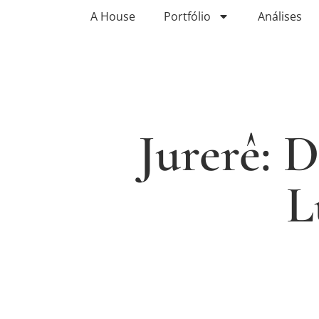
A House
Portfólio
Análises
Jurerê: 
L