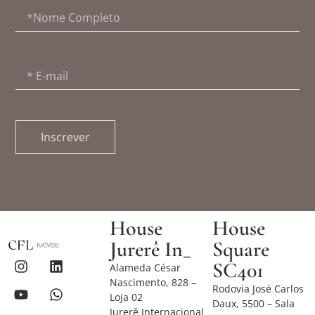
Inscrever
House
House
Jurerê In_
Square
SC401
Alameda César
Nascimento, 828 –
Rodovia José Carlos
Loja 02
Daux, 5500 – Sala
Jurerê Internacional